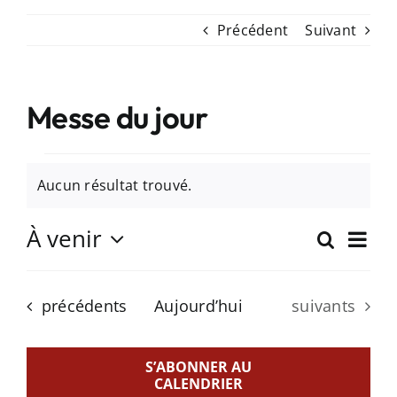
Précédent
Suivant
Messe du jour
Évènements
Aucun résultat trouvé.
Notice
À venir
Nav
Recherc
Recher
Résum
Sélectionnez
de
et
la
vue
Évènements
Évènements
date
précédents
Aujourd’hui
suivants
naviga
Év
de
S’ABONNER AU
vues
CALENDRIER