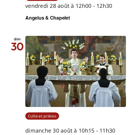
vendredi 28 août à 12h00
-
12h30
Angelus & Chapelet
dim
30
Culte et prières
dimanche 30 août à 10h15
-
11h30