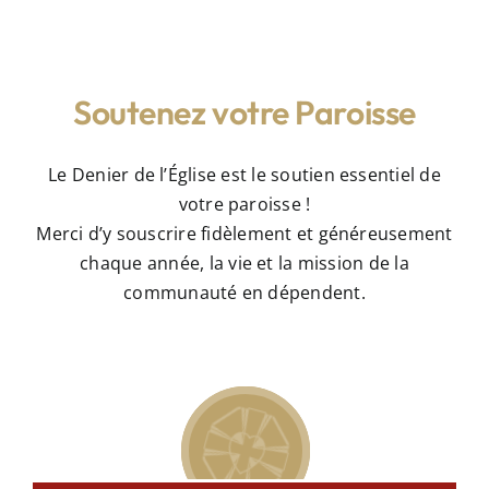
Soutenez votre Paroisse
Le Denier de l’Église est le soutien essentiel de
votre paroisse !
Merci d’y souscrire fidèlement et généreusement
chaque année, la vie et la mission de la
communauté en dépendent.