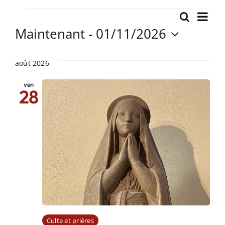
Évènements
Nav
Recherc
Recher
Liste
Maintenant
 - 
01/11/2026
de
et
Sélectionnez
vue
naviga
une
août 2026
Év
date.
de
ven
28
vues
Évène
Culte et prières