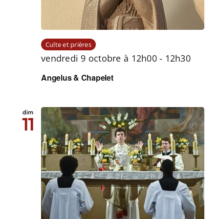
Culte et prières
vendredi 9 octobre à 12h00
-
12h30
Angelus & Chapelet
dim
11