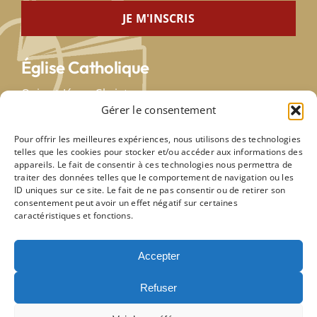
Église Catholique
Qui est Jésus-Christ
Gérer le consentement
Saint-Siège
Église en France
Pour offrir les meilleures expériences, nous utilisons des technologies
Diocèse de Paris
telles que les cookies pour stocker et/ou accéder aux informations des
appareils. Le fait de consentir à ces technologies nous permettra de
traiter des données telles que le comportement de navigation ou les
Paroisses voisines
ID uniques sur ce site. Le fait de ne pas consentir ou de retirer son
consentement peut avoir un effet négatif sur certaines
caractéristiques et fonctions.
Notre-Dame de Lourdes
Notre-Dame des Otages
Saint-Germain de Charronne
Accepter
Notre-Dame de la Croix
Refuser