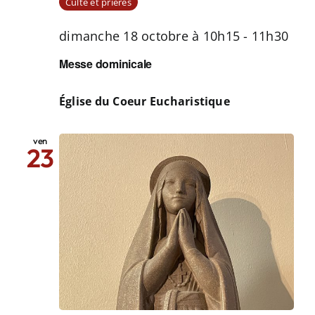
Culte et prières
dimanche 18 octobre à 10h15
-
11h30
Messe dominicale
Église du Coeur Eucharistique
ven
23