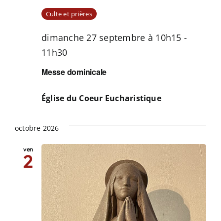
Culte et prières
dimanche 27 septembre à 10h15
-
11h30
Messe dominicale
Église du Coeur Eucharistique
octobre 2026
ven
2