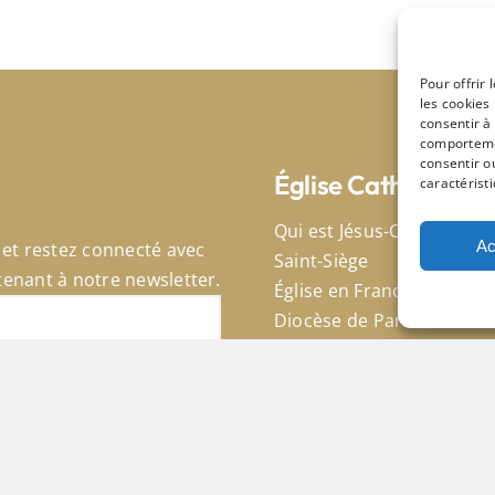
Pour offrir
les cookies
consentir à
comportemen
consentir o
Église Catholique
caractéristi
Qui est Jésus-Christ
Ac
et restez connecté avec
Saint-Siège
enant à notre newsletter.
Église en France
Diocèse de Paris
réalisé par le
studio Faro