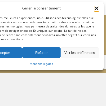
Gérer le consentement
 les meilleures expériences, nous utilisons des technologies telles que
 pour stocker et/ou accéder aux informations des appareils. Le fait de
 ces technologies nous permettra de traiter des données telles que le
t de navigation ou les ID uniques sur ce site. Le fait de ne pas
u de retirer son consentement peut avoir un effet négatif sur certaines
Paroisses voisines
ques et fonctions.
Notre-Dame de Lourdes
cepter
Refuser
Voir les préférences
Notre-Dame des Otages
Saint-Germain de Charronne
Mentions légales
Notre-Dame de la Croix