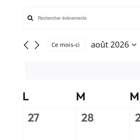
Évènements
Recherche
Saisir
mot-
et
clé.
août 2026
Ce mois-ci
Rechercher
navigation
Sélectionnez
Évènements
une
de
par
date.
mot-
vues
clé.
Évènements
Calendrier
L
lundi
M
mardi
M
de
0
0
27
28
Évènements
évènement,
évènement,