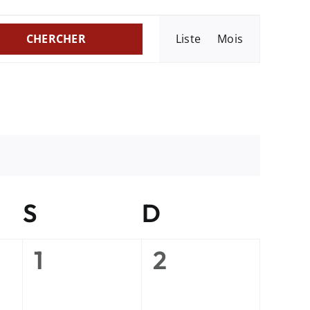
Navigati
CHERCHER
Liste
Mois
de
vues
Évèneme
di
S
samedi
D
dimanche
0
0
1
2
ent,
évènement,
évènement,