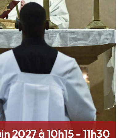
in 2027 à 10h15
-
11h30