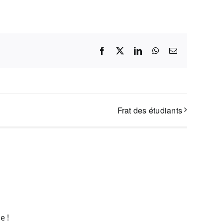
Facebook
X
LinkedIn
WhatsApp
Email
Frat des étudiants
e !