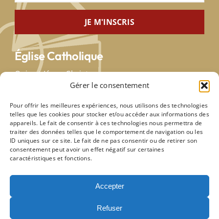
Église Catholique
Qui est Jésus-Christ
Gérer le consentement
Saint-Siège
Église en France
Pour offrir les meilleures expériences, nous utilisons des technologies
Diocèse de Paris
telles que les cookies pour stocker et/ou accéder aux informations des
appareils. Le fait de consentir à ces technologies nous permettra de
traiter des données telles que le comportement de navigation ou les
Paroisses voisines
ID uniques sur ce site. Le fait de ne pas consentir ou de retirer son
consentement peut avoir un effet négatif sur certaines
caractéristiques et fonctions.
Notre-Dame de Lourdes
Notre-Dame des Otages
Saint-Germain de Charronne
Accepter
Notre-Dame de la Croix
Refuser