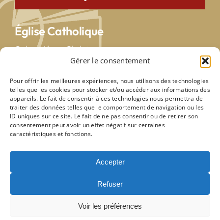
Église Catholique
Qui est Jésus-Christ
Gérer le consentement
Saint-Siège
Église en France
Pour offrir les meilleures expériences, nous utilisons des technologies
Diocèse de Paris
telles que les cookies pour stocker et/ou accéder aux informations des
appareils. Le fait de consentir à ces technologies nous permettra de
traiter des données telles que le comportement de navigation ou les
Paroisses voisines
ID uniques sur ce site. Le fait de ne pas consentir ou de retirer son
consentement peut avoir un effet négatif sur certaines
caractéristiques et fonctions.
Notre-Dame de Lourdes
Notre-Dame des Otages
Saint-Germain de Charronne
Accepter
Notre-Dame de la Croix
Refuser
Site de l’église du Cœur-Eucharistique-de-Jésus | Site
Voir les préférences
réalisé par le
studio Faro