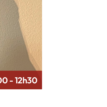
00
-
12h30