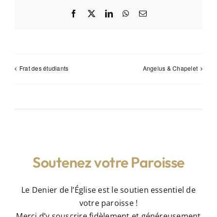
Facebook
X
LinkedIn
WhatsApp
Email
Frat des étudiants
Angelus & Chapelet
Soutenez votre Paroisse
Le Denier de l’Église est le soutien essentiel de
votre paroisse !
Merci d’y souscrire fidèlement et généreusement