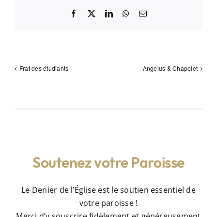
Facebook
X
LinkedIn
WhatsApp
Email
Frat des étudiants
Angelus & Chapelet
Soutenez votre Paroisse
Le Denier de l’Église est le soutien essentiel de
votre paroisse !
Merci d’y souscrire fidèlement et généreusement