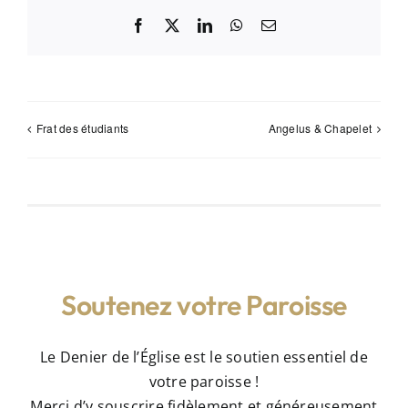
Facebook
X
LinkedIn
WhatsApp
Email
Frat des étudiants
Angelus & Chapelet
Soutenez votre Paroisse
Le Denier de l’Église est le soutien essentiel de
votre paroisse !
Merci d’y souscrire fidèlement et généreusement