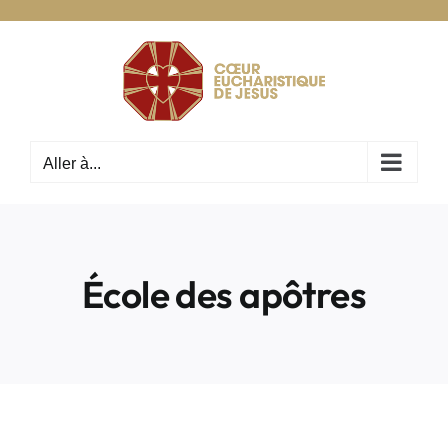
Passer
au
contenu
Aller à...
École des apôtres